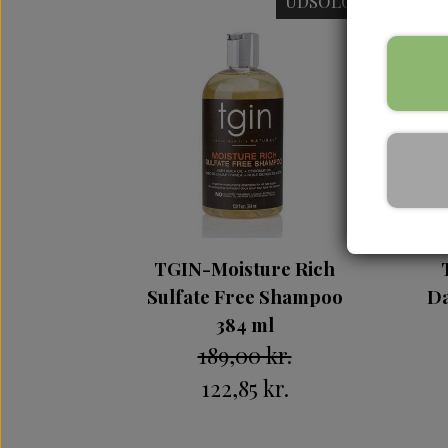
UDSOLGT
Lav 
TGIN-Moisture Rich
Sulfate Free Shampoo
Da
384 ml
189,00 kr.
122,85 kr.