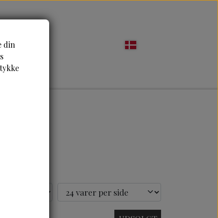
LOG
e din
s
mtykke