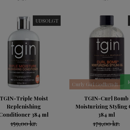
UDSOLGT
Curly Girl Godkendt
TGIN-Triple Moist
TGIN-Curl Bomb
Replenishing
Moisturizing Styling 
Conditioner 384 ml
384 ml
159,00 kr.
179,00 kr.