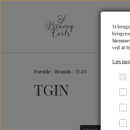
Vi bruge
brugerop
hjemmesi
ved at t
Læs mer
Forside
Brands
TGIN
TGIN