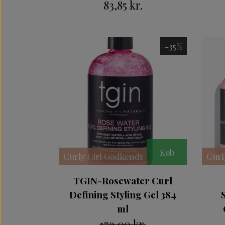
83,85 kr.
-35%
Køb
Curly Girl Godkendt
Curl
TGIN-Rosewater Curl
Defining Styling Gel 384
ml
179,00 kr.