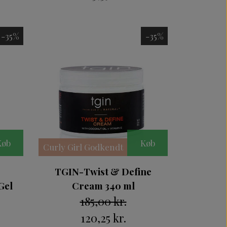
-35%
-35%
Køb
Køb
Curly Girl Godkendt
TGIN-Twist & Define
Gel
Cream 340 ml
185,00 kr.
120,25 kr.