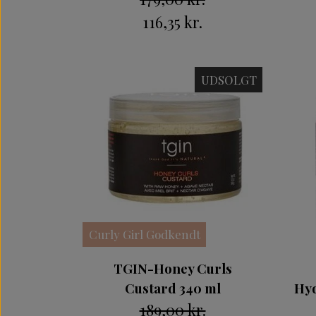
116,35 kr.
UDSOLGT
Curly Girl Godkendt
TGIN-Honey Curls
Custard 340 ml
Hyd
189,00 kr.