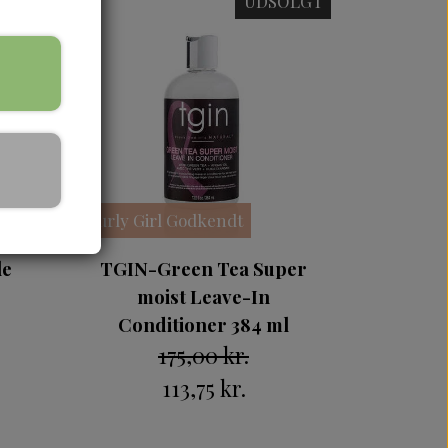
OLGT
UDSOLGT
Curly Girl Godkendt
le
TGIN-Green Tea Super
moist Leave-In
Conditioner 384 ml
175,00 kr.
113,75 kr.