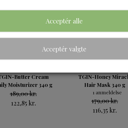
UDSOLGT
UDS
Acceptér alle
Acceptér valgte
Porøsitet
TGIN-Butter Cream
TGIN-Honey Mirac
ily Moisturizer 340 g
Hair Mask 340 g
189,00 kr.
1 anmeldelse
179,00 kr.
122,85 kr.
116,35 kr.