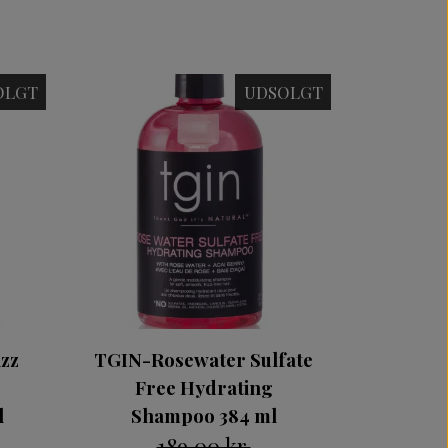
OLGT
UDSOLGT
zz
TGIN-Rosewater Sulfate
Free Hydrating
l
Shampoo 384 ml
189,00 kr.