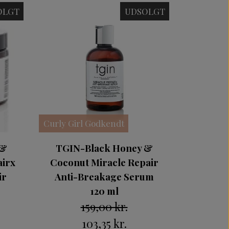
OLGT
UDSOLGT
Curly Girl Godkendt
 &
TGIN-Black Honey &
airx
Coconut Miracle Repair
ir
Anti-Breakage Serum
120 ml
159,00 kr.
103,35 kr.