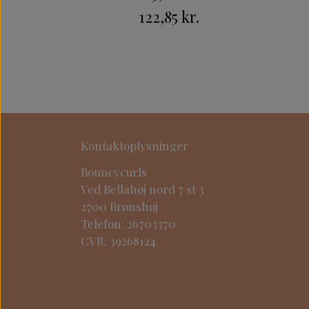
122,85 kr.
Kontaktoplysninger
Bouncycurls
Ved Bellahøj nord 7 st 3
2700 Brønshøj
Telefon: 26703370
CVR: 39268124