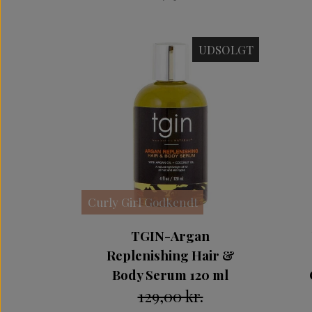
UDSOLGT
Curly Girl Godkendt
TGIN-Argan
Replenishing Hair &
Body Serum 120 ml
129,00 kr.