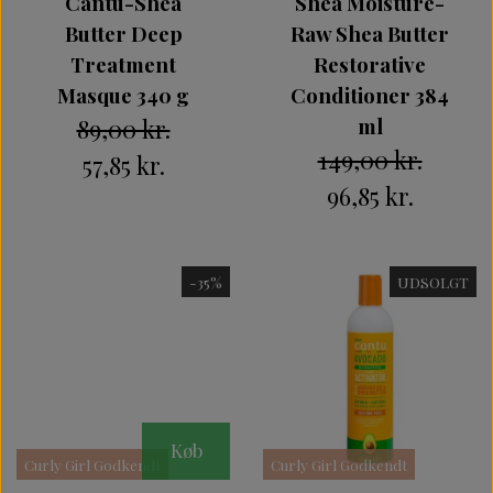
Cantu-Shea
Shea Moisture-
Butter Deep
Raw Shea Butter
Treatment
Restorative
Masque 340 g
Conditioner 384
89,00 kr.
ml
149,00 kr.
57,85 kr.
96,85 kr.
-35%
UDSOLGT
Intet billede
Køb
Curly Girl Godkendt
Curly Girl Godkendt