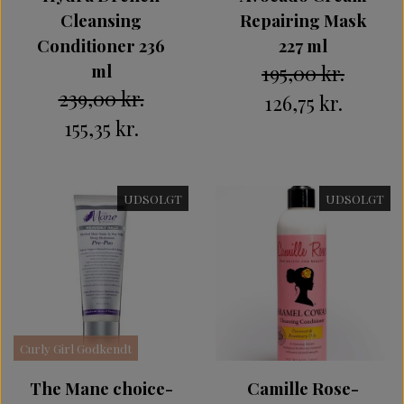
Cleansing
Repairing Mask
Conditioner 236
227 ml
ml
195,00 kr.
239,00 kr.
126,75 kr.
155,35 kr.
UDSOLGT
UDSOLGT
Curly Girl Godkendt
The Mane choice-
Camille Rose-