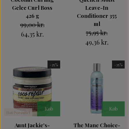
Gelee Curl Boss
Leave-In
426 g
Conditioner 355
99,00 kr.
ml
75,95 kr.
64,35 kr.
49,36 kr.
-35%
-35%
Køb
Køb
Høj Porøsitet
Aunt Jackie's-
The Mane Choice-