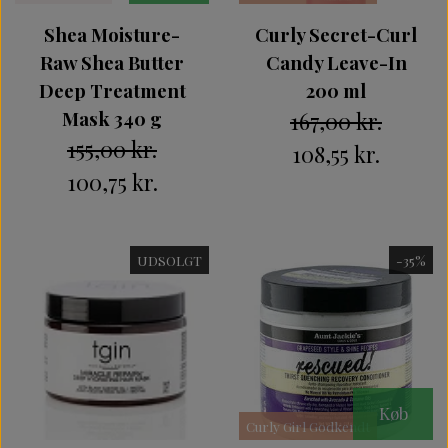
Shea Moisture-
Curly Secret-Curl
Raw Shea Butter
Candy Leave-In
Deep Treatment
200 ml
Mask 340 g
167,00 kr.
155,00 kr.
108,55 kr.
100,75 kr.
UDSOLGT
-35%
Køb
Curly Girl Godkendt