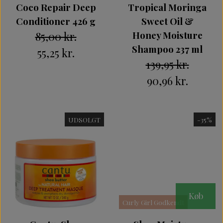
Coco Repair Deep
Tropical Moringa
Conditioner 426 g
Sweet Oil &
85,00 kr.
Honey Moisture
Shampoo 237 ml
55,25 kr.
139,95 kr.
90,96 kr.
UDSOLGT
-35%
Intet billede
Køb
Curly Girl Godkendt