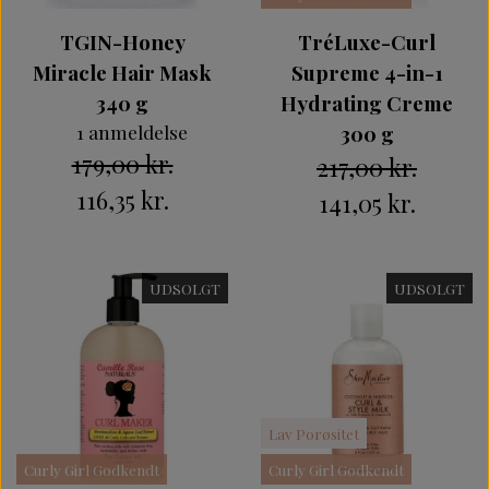
TGIN-Honey
TréLuxe-Curl
Miracle Hair Mask
Supreme 4-in-1
340 g
Hydrating Creme
1 anmeldelse
300 g
179,00 kr.
217,00 kr.
116,35 kr.
141,05 kr.
UDSOLGT
UDSOLGT
Lav Porøsitet
Curly Girl Godkendt
Curly Girl Godkendt