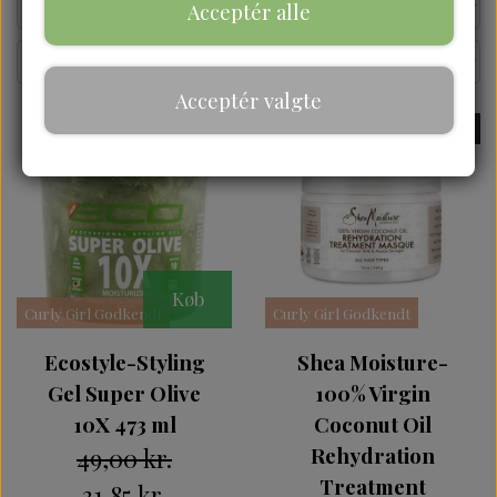
Acceptér alle
Acceptér valgte
-35%
UDSOLGT
Køb
Curly Girl Godkendt
Curly Girl Godkendt
Ecostyle-Styling
Shea Moisture-
Gel Super Olive
100% Virgin
10X 473 ml
Coconut Oil
49,00 kr.
Rehydration
Treatment
31,85 kr.