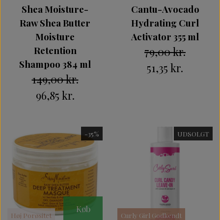
Shea Moisture-
Cantu-Avocado
Raw Shea Butter
Hydrating Curl
Moisture
Activator 355 ml
Retention
79,00 kr.
Shampoo 384 ml
51,35 kr.
149,00 kr.
96,85 kr.
-35%
UDSOLGT
Køb
Høj Porøsitet
Curly Girl Godkendt