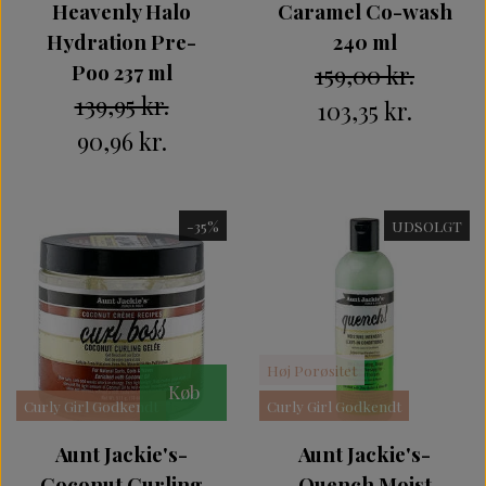
Heavenly Halo
Caramel Co-wash
Hydration Pre-
240 ml
Poo 237 ml
159,00 kr.
139,95 kr.
103,35 kr.
90,96 kr.
-35%
UDSOLGT
Høj Porøsitet
Køb
Curly Girl Godkendt
Curly Girl Godkendt
Aunt Jackie's-
Aunt Jackie's-
Coconut Curling
Quench Moist