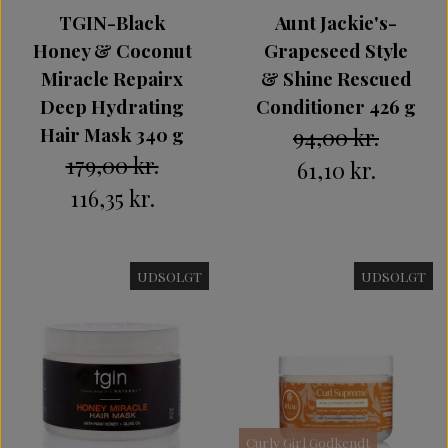
TGIN-Black
Aunt Jackie's-
Honey & Coconut
Grapeseed Style
Miracle Repairx
& Shine Rescued
Deep Hydrating
Conditioner 426 g
Hair Mask 340 g
94,00 kr.
179,00 kr.
61,10 kr.
116,35 kr.
UDSOLGT
UDSOLGT
Curly Girl Godkendt