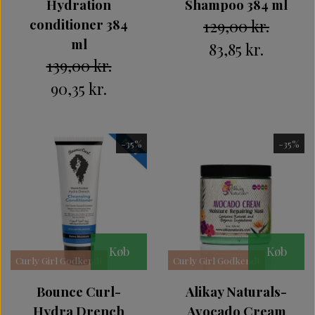
Hydration
Shampoo 384 ml
conditioner 384
129,00 kr.
ml
83,85 kr.
139,00 kr.
90,35 kr.
-35%
-35%
Køb
Køb
Curly Girl Godkendt
Curly Girl Godkendt
Bounce Curl-
Alikay Naturals-
Hydra Drench
Avocado Cream