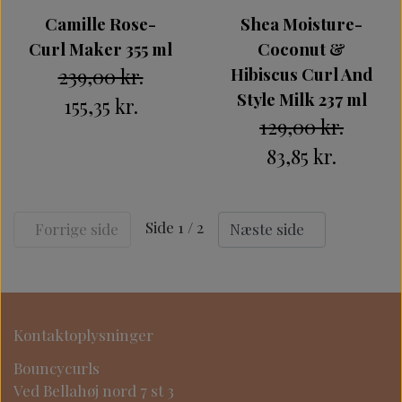
Camille Rose-
Shea Moisture-
Curl Maker 355 ml
Coconut &
239,00 kr.
Hibiscus Curl And
Style Milk 237 ml
155,35 kr.
129,00 kr.
83,85 kr.
Side 1 / 2
Forrige side
Næste side
Kontaktoplysninger
Bouncycurls
Ved Bellahøj nord 7 st 3