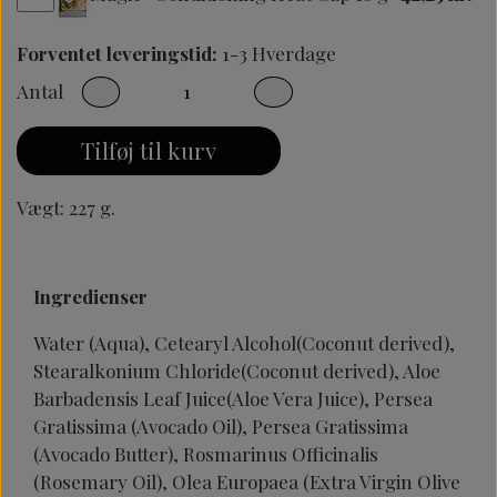
Forventet leveringstid:
1-3 Hverdage
Antal
Tilføj til kurv
Vægt: 227 g.
Ingredienser
Water (Aqua), Cetearyl Alcohol(Coconut derived),
Stearalkonium Chloride(Coconut derived), Aloe
Barbadensis Leaf Juice(Aloe Vera Juice), Persea
Gratissima (Avocado Oil), Persea Gratissima
(Avocado Butter), Rosmarinus Officinalis
(Rosemary Oil), Olea Europaea (Extra Virgin Olive