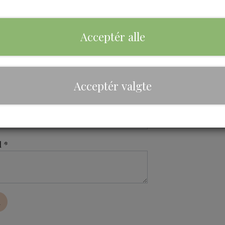
Acceptér alle
Kontakt os
dresse *
Acceptér valgte
n *
 *
d