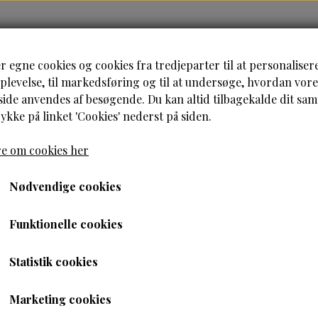
HJEM
HÅRPLEJE
HUDPLEJE
B
r egne cookies og cookies fra tredjeparter til at personaliser
levelse, til markedsføring og til at undersøge, hvordan vore
de anvendes af besøgende. Du kan altid tilbagekalde dit sa
rykke på linket 'Cookies' nederst på siden.
e om cookies her
Nødvendige cookies
Funktionelle cookies
Når du er kunde hos Bouncy Curls er du enormt værdsat.
som kunde hos os har en har en god købsoplevelse, når du 
Statistik cookies
Har du spørgsmål?
Marketing cookies
kke med at skrive til os, vi besvarer henvendelser inden for 