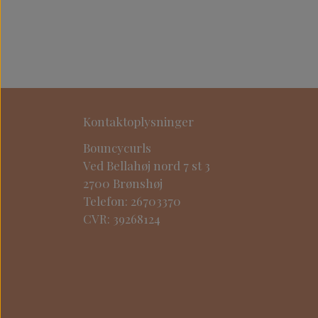
Kontaktoplysninger
Bouncycurls
Ved Bellahøj nord 7 st 3
2700 Brønshøj
Telefon: 26703370
CVR: 39268124