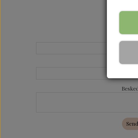
Din e-maila
Dit nav
Besked
Sen