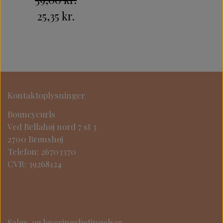
25,35 kr.
Kontaktoplysninger
Bouncycurls
Ved Bellahøj nord 7 st 3
2700 Brønshøj
Telefon: 26703370
CVR: 39268124
Salgs-og leveringsbetingelser