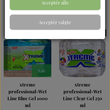
Acceptér alle
Acceptér valgte
UDSOLGT
UDSOLGT
Køb
Curly Girl Godkendt
xtreme
xtreme
professional-Wet
professional-Wet
Line Blue Gel 1000
Line Clear Gel 250
ml
ml