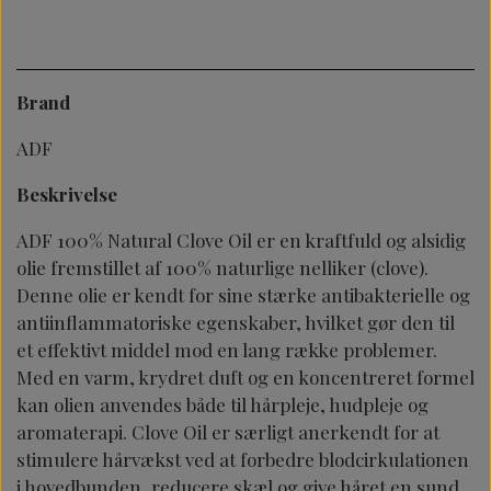
Brand
ADF
Beskrivelse
ADF 100% Natural Clove Oil er en kraftfuld og alsidig
olie fremstillet af 100% naturlige nelliker (clove).
Denne olie er kendt for sine stærke antibakterielle og
antiinflammatoriske egenskaber, hvilket gør den til
et effektivt middel mod en lang række problemer.
Med en varm, krydret duft og en koncentreret formel
kan olien anvendes både til hårpleje, hudpleje og
aromaterapi. Clove Oil er særligt anerkendt for at
stimulere hårvækst ved at forbedre blodcirkulationen
i hovedbunden, reducere skæl og give håret en sund