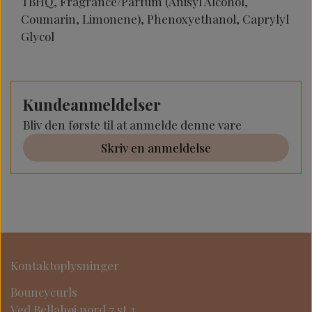
TBHQ, Fragrance/Parfum (Anisyl Alcohol,
Coumarin, Limonene), Phenoxyethanol, Caprylyl
Glycol
Kundeanmeldelser
Bliv den første til at anmelde denne vare
Skriv en anmeldelse
Kontaktoplysninger
Bouncycurls
Ved Bellahøj nord 7 st 3