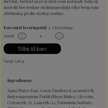
tørt hår, fortsæt med at style som normalt.
Følg op
med dit foretrukne stylingsprodukt eller brug som
afslutning på din styling routine.
Forventet leveringstid:
1-3 Hverdage
Antal
Tilføj til kurv
Vægt: 118 g.
Ingredienser
Aqua/Water/Eau, Cocos Nucifera (Coconut) Oil,
Butyrospermum Parkii (Shea) Butter, Glycerin,
Ceteareth-25, Laureth-23, Potassium Sorbate,