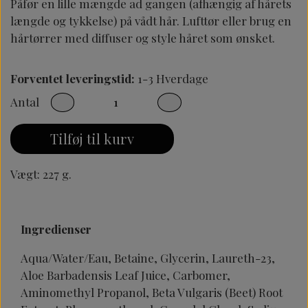
Påfør en lille mængde ad gangen (afhængig af hårets
længde og tykkelse) på vådt hår. Lufttør eller brug en
hårtørrer med diffuser og style håret som ønsket.
Forventet leveringstid:
1-3 Hverdage
Antal
Tilføj til kurv
Vægt: 227 g.
Ingredienser
Aqua/Water/Eau, Betaine, Glycerin, Laureth-23,
Aloe Barbadensis Leaf Juice, Carbomer,
Aminomethyl Propanol, Beta Vulgaris (Beet) Root