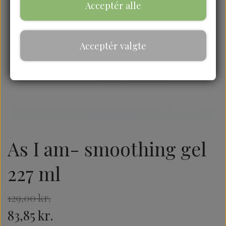
Acceptér alle
Acceptér valgte
As I am- smoothing gel
227 ml
129,00 kr.
83,85 kr.