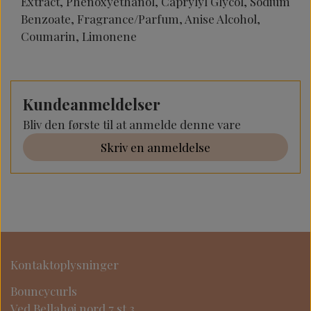
Extract, Phenoxyethanol, Caprylyl Glycol, Sodium
Benzoate, Fragrance/Parfum, Anise Alcohol,
Coumarin, Limonene
Kundeanmeldelser
Bliv den første til at anmelde denne vare
Skriv en anmeldelse
Kontaktoplysninger
Bouncycurls
Ved Bellahøj nord 7 st 3