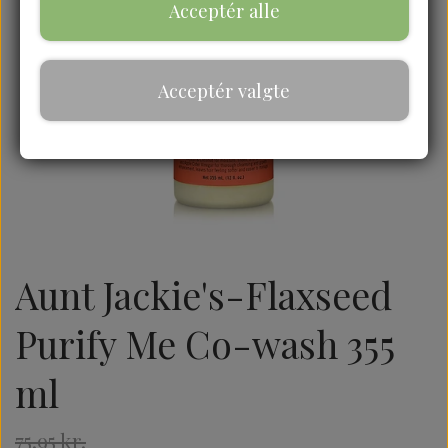
Acceptér alle
Acceptér valgte
Aunt Jackie's-Flaxseed
Purify Me Co-wash 355
ml
75,95 kr.