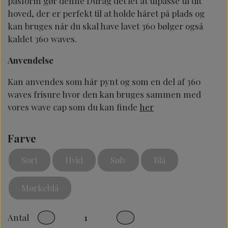
pasform gør denne Durag det let at tilpasse til dit
hoved, der er perfekt til at holde håret på plads og
kan bruges når du skal have lavet 360 bølger også
kaldet 360 waves.
Anvendelse
Kan anvendes som hår pynt og som en del af 360
waves frisure hvor den kan bruges sammen med
vores wave cap som du kan finde
her
Farve
Sort
Hvid
Sølv
Blå
Mørkeblå
Antal