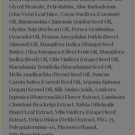
Glycol Stearate, Petrolatum, Aloe Barbadensis
(Aloe Vera) Leaf Juice, Cocos Nucifera (Coconut)
Oil, Simmondsia Chinensis (Jojoba) Seed Oil,
Glycine Soja (Soybean) Oil, Persea Gratissima
(Avocado) Oil, Prunus Amygdalus Dulcis (Sweet
Almond) Oil, Mangifera Indica (Mango) Seed
Butter, Olea Europaea (Olive) Fruit Oil, Mangifera
Indica (Seed) Oil, Vitis Vinifera (Grape) Seed Oil,
Macadamia Ternifolia (Macadamia) Seed Oil,
Melia Azadirachta (Neem) Seed Oil, Daucus
Carota Sativa (Carrot) Seed Oil, Argania Spinosa
(Argan) Kernel Oil, Silk Amino Acids, Lonicera
Japonica (Honeysuckle) Flower Extract, Laminara
Cloustoni (Sea Kelp) Extract, Salvia Officinalis
(Sage) Leaf Extract, Vitis Vinifera (Grape) Seed
Extract, Urtica Dioica (Nettle) Extract, PEG-75,
Polyquaternium-10, Phenoxyethanol,
Ethylhexylglycerin.