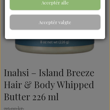
Acceptér alle
Acceptér valgte
Inahsi – Island Breeze
Hair & Body Whipped
Butter 226 ml
215,00 kr.