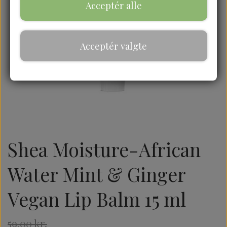
Acceptér alle
Acceptér valgte
Shea Moisture-African
Water Mint & Ginger
Vegan Lip Balm 15 ml
59,00 kr.