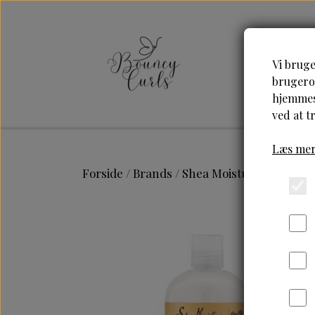
Vi bruge
brugerop
hjemmesi
ved at t
Læs mer
Forside
Brands
Shea Moisture
Shea Mo