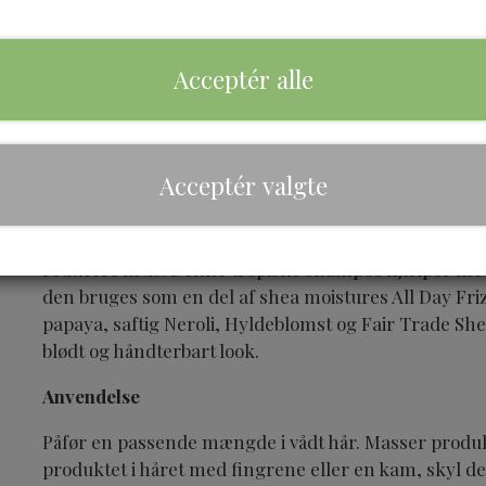
Acceptér alle
Brand
Shea Moisture
Acceptér valgte
Beskrivelse
Denne Papaya & Neroli All Day Frizz Control sham
reducere krus. Denne tropiske shampoo hjælper med 
den bruges som en del af shea moistures All Day Fr
papaya, saftig Neroli, Hyldeblomst og Fair Trade Sheas
blødt og håndterbart look.
Anvendelse
Påfør en passende mængde i vådt hår. Masser produk
produktet i håret med fingrene eller en kam, skyl de