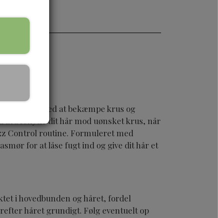
poo hjælper med at bekæmpe krus og
at beskytte dit hår mod uønsket krus, når
izz Control routine. Formuleret med
mør for at låse fugt ind og give dit hår et
tet i hovedbunden og håret, fordel
refter håret grundigt. Følg
eventuelt op