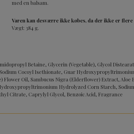
med en balsam.
Varen kan desværre ikke købes, da der ikke er flere
Vægt: 384 g.
idopropyl Betaine, Glycerin (Vegetable), Glycol Distearat
 Sodium Cocoyl Isethionate, Guar Hydroxypropyltrimonium
) Flower Oil, Sambucus Nigra (Elderflower) Extract, Aloe 
 Hydroxypropyltrimonium Hydrolyzed Corn Starch, Sodium 
thyl Citrate, Caprylyl Glycol, Benzoic Acid, Fragrance
e