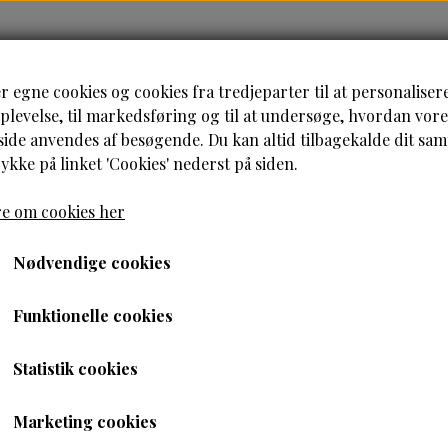
HJEM
HÅRPLEJE
HUDPLEJE
B
r egne cookies og cookies fra tredjeparter til at personaliser
levelse, til markedsføring og til at undersøge, hvordan vore
de anvendes af besøgende. Du kan altid tilbagekalde dit sa
rykke på linket 'Cookies' nederst på siden.
e om cookies her
isture-Papaya & Neroli Frizz Control shampoo 384 ml
Nødvendige cookies
Shea Moisture-Papaya &
Funktionelle cookies
Control shampoo 384 m
Statistik cookies
129,00 kr.
Marketing cookies
83,85 kr.