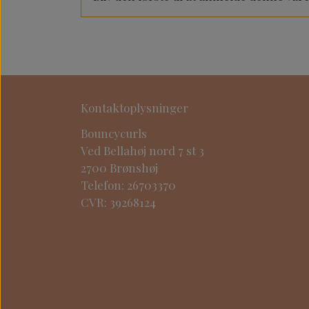
Kontaktoplysninger
Bouncycurls
Ved Bellahøj nord 7 st 3
2700 Brønshøj
Telefon: 26703370
CVR: 39268124