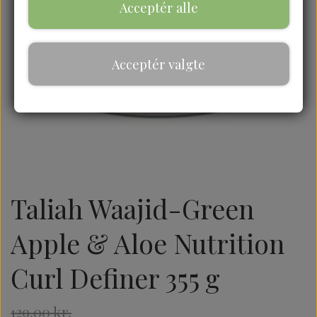
Acceptér alle
Acceptér valgte
Taliah Waajid-Green
Apple & Aloe Nutrition
Curl Definer 355 g
129,00 kr.