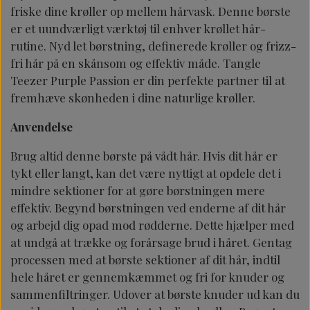
friske dine krøller op mellem hårvask. Denne børste
er et uundværligt værktøj til enhver krøllet hår-
rutine. Nyd let børstning, definerede krøller og frizz-
fri hår på en skånsom og effektiv måde. Tangle
Teezer Purple Passion er din perfekte partner til at
fremhæve skønheden i dine naturlige krøller.
Anvendelse
Brug altid denne børste på vådt hår. Hvis dit hår er
tykt eller langt, kan det være nyttigt at opdele det i
mindre sektioner for at gøre børstningen mere
effektiv. Begynd børstningen ved enderne af dit hår
og arbejd dig opad mod rødderne. Dette hjælper med
at undgå at trække og forårsage brud i håret. Gentag
processen med at børste sektioner af dit hår, indtil
hele håret er gennemkæmmet og fri for knuder og
sammenfiltringer. Udover at børste knuder ud kan du