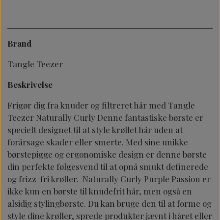
Brand
Tangle Teezer
Beskrivelse
Frigør dig fra knuder og filtreret hår med Tangle
Teezer Naturally Curly Denne fantastiske børste er
specielt designet til at style krøllet hår uden at
forårsage skader eller smerte. Med sine unikke
børstepigge og ergonomiske design er denne børste
din perfekte følgesvend til at opnå smukt definerede
og frizz-fri krøller. Naturally Curly Purple Passion er
ikke kun en børste til knudefrit hår, men også en
alsidig stylingbørste. Du kan bruge den til at forme og
style dine krøller, sprede produkter jævnt i håret eller