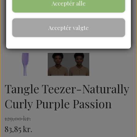
Acceptér alle
Acceptér valgte
Tangle Teezer-Naturally
Curly Purple Passion
129,00 kr.
83,85 kr.