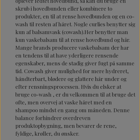
oplever fedtet hovedbund, så kan du bruge en
skrub i hovedbunden eller kombinere to
produkter, en til at rense hovedbunden og en co-
wash til resten af håret.
Nogle curlies benytter sig
kun af balsamvask (cowash).Her benytter man
kun vaskebalsam til at rense hovedbund og hår.
Mange brands producere vaskebalsam der har
en tendens til at have yderligere rensende
egenskaber, mens de stadig giver fugt på samme
tid. Cowash giver mulighed for mere hydreret,
håndterbart, blødere og glattere hår under og
efter rensningsprocessen. Hvis du elsker at
bruge co-wash , er du velkommen til at bruge det
ofte, men overvej at vaske håret med en
shampoo mindst en gang om måneden. Denne
balance forhindrer overdreven
produktopbygning, men bevarer de rene,
fyldige, krøller, du ønsker.