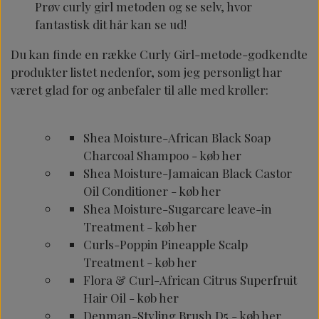
Prøv curly girl metoden og se selv, hvor
fantastisk dit hår kan se ud!
Du kan finde en række Curly Girl-metode-godkendte
produkter listet nedenfor, som jeg personligt har
været glad for og anbefaler til alle med krøller:
Shea Moisture-African Black Soap
Charcoal Shampoo -
køb her
Shea Moisture-Jamaican Black Castor
Oil Conditioner -
køb her
Shea Moisture-Sugarcare leave-in
Treatment -
køb her
Curls-Poppin Pineapple Scalp
Treatment -
køb her
Flora & Curl-African Citrus Superfruit
Hair Oil -
køb her
Denman-Styling Brush D5 -
køb her