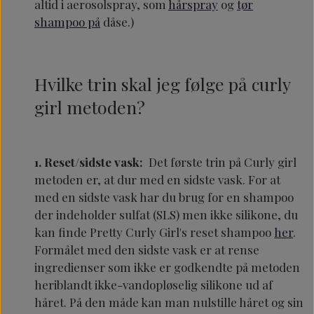
altid i aerosolspray, som
hårspray
og
tør
shampoo på
dåse.)
Hvilke trin skal jeg følge på curly
girl metoden?
1. Reset/sidste vask:
Det første trin på Curly girl
metoden er, at dur med en sidste vask. For at
med en sidste vask har du brug for en shampoo
der indeholder sulfat (SLS) men ikke silikone, du
kan finde Pretty Curly Girl's reset shampoo
her
.
Formålet med den sidste vask er at rense
ingredienser som ikke er godkendte på metoden
heriblandt ikke-vandopløselig silikone ud af
håret. På den måde kan man nulstille håret og sin