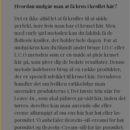
Hvordan undgår man at få krus i krøllet hår?
Det er ikke altid let at få krøller til at sidde
perfekt, især hvis man har et kruset hår. Men
med curly girl metoden kan du faktisk få de
flotteste krøller, der holder hele dagen. For at
undgå krus kan du blandt andet bruge LO.C eller
L.C.O metoden som er en måde at pleje kruset
hår på, som giver dig de bedste resultater. Denne
metode indebærer brug af en række produkter,
der er specielt udviklet til kruset hår. Derudover
handler det om hvilken rækkefølge man
anvender produkterne i. Det første trin står for
Leave-In , som skal påføres på vådt hår, inden det
tørres. derefter kan man anvende olie eller
creme afhængigt af om ens hår har høj eller lav
porøsitet. Vi anbefaler (leavein-oil-cream) for høj
porøsitet og (leavein-Cream-oil) for lav porøsitet.