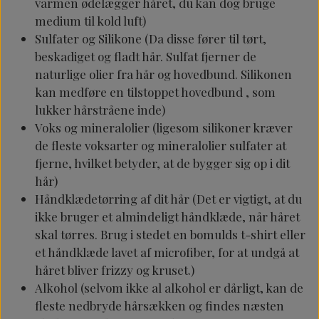
varmen ødelægger håret, du kan dog bruge
medium til kold luft)
Sulfater
og
Silikone
(Da disse fører til tørt,
beskadiget og fladt hår. Sulfat fjerner de
naturlige olier fra hår og hovedbund. Silikonen
kan medføre en tilstoppet hovedbund , som
lukker hårstråene inde)
Voks og mineralolier
(ligesom silikoner kræver
de fleste voksarter og mineralolier sulfater at
fjerne, hvilket betyder, at de bygger sig op i dit
hår)
Håndklædetørring af dit hår
(Det er vigtigt, at du
ikke bruger et almindeligt håndklæde, når håret
skal tørres. Brug i stedet en bomulds t-shirt eller
et håndklæde lavet af microfiber, for at undgå at
håret bliver frizzy og kruset.)
Alkohol
(selvom ikke al alkohol er dårligt, kan de
fleste nedbryde hårsækken og findes næsten