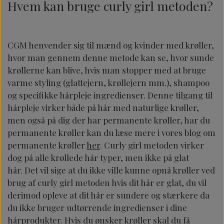
Hvem kan bruge curly girl metoden?
CGM henvender sig til mænd og kvinder med krøller,
hvor man gennem denne metode kan se, hvor sunde
krøllerne kan blive, hvis man stopper med at bruge
varme styling (glattejern, krøllejern mm.), shampoo
og specifikke hårpleje ingredienser.
Denne tilgang til
hårpleje virker både på hår med naturlige krøller,
men også på dig der har permanente krøller, har du
permanente krøller kan du læse mere i vores blog om
permanente krøller
her
. Curly girl metoden virker
dog på alle krøllede hår typer, men ikke på glat
hår. Det vil sige at du ikke ville kunne opnå krøller ved
brug af curly girl metoden hvis dit hår er glat, du vil
derimod opleve at dit hår er sundere og stærkere da
du ikke bruger udtørrende ingredienser i dine
hårprodukter. Hvis du ønsker krøller skal du få