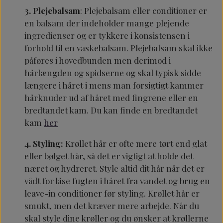
3. Plejebalsam
:
Plejebalsam eller conditioner er
en balsam der indeholder mange plejende
ingredienser og er tykkere i konsistensen i
forhold til en vaskebalsam. Plejebalsam skal ikke
påføres i hovedbunden men derimod i
hårlængden og spidserne og skal typisk sidde
længere i håret i mens man forsigtigt kammer
hårknuder ud af håret med fingrene eller en
bredtandet kam. Du kan finde en bredtandet
kam
her
4. Styling:
Krøllet hår er ofte mere tørt end glat
eller bølget hår, så det er vigtigt at holde det
næret og hydreret. Style altid dit hår når det er
vådt for låse fugten i håret fra vandet og brug en
leave-in conditioner før styling. Krøllet hår er
smukt, men det kræver mere arbejde. Når du
skal style dine krøller og du ønsker at krøllerne