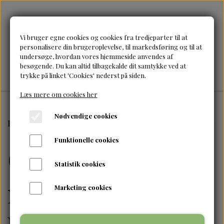
Vi bruger egne cookies og cookies fra tredjeparter til at
personalisere din brugeroplevelse, til markedsføring og til at
undersøge, hvordan vores hjemmeside anvendes af
besøgende. Du kan altid tilbagekalde dit samtykke ved at
trykke på linket 'Cookies' nederst på siden.
Læs mere om cookies her
Nødvendige cookies
Forside
Blog om hårpleje
Curly girl metoden for begy
Funktionelle cookies
Curly girl
Statistik cookies
metoden for
Marketing cookies