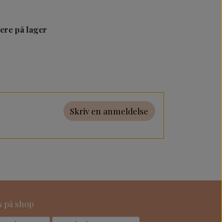
lere på lager
Skriv en anmeldelse
s på shop