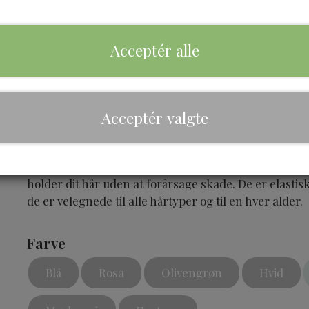
Acceptér alle
Brand
Bouncy Curls
Acceptér valgte
Beskrivelse
Scrunchies er tilbage! Og de er bedre end nogensin
højeste kvalitet er du sikret ekstra blødhed og smukke
holder dit hår uden at forårsage skade. De er elastis
de er velegnede til alle hårtyper og til en hver alder.
Farve
Blå
Rosa
Olivengrøn
Hvid