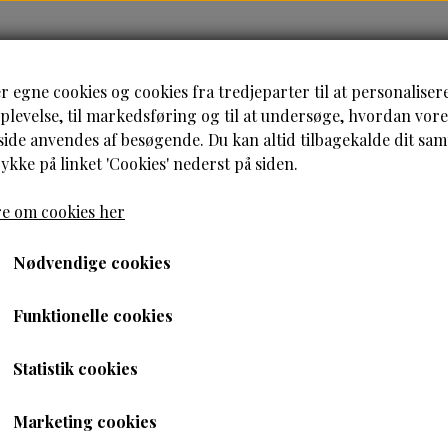
HJEM
HÅRPLEJE
HUDPLEJE
B
r egne cookies og cookies fra tredjeparter til at personaliser
levelse, til markedsføring og til at undersøge, hvordan vore
de anvendes af besøgende. Du kan altid tilbagekalde dit sa
rykke på linket 'Cookies' nederst på siden.
e om cookies her
Curls- Scrunchies Bomuld Linned
Nødvendige cookies
Bouncy Curls- Scrunchi
Funktionelle cookies
Beige
Statistik cookies
39,95 kr.
25,96 kr.
Marketing cookies