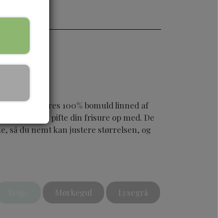
de før, med vores 100% bomuld linned af
 farver til at pifte din frisure op med. De
ke, så du nemt kan justere størrelsen, og
Beige
Mørkegul
Lysegrå