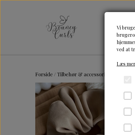
Vi bruge
brugerop
hjemmesi
ved at t
Læs mer
Forside
Tilbehør & accessories
Bouncy 