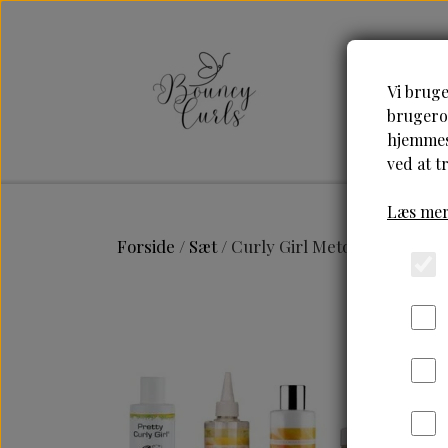
Vi bruge
brugerop
hjemmesi
ved at t
Læs mer
Forside
Sæt
Curly Girl Metode starter s