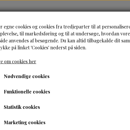
HJEM
HÅRPLEJE
HUDPLEJE
B
r egne cookies og cookies fra tredjeparter til at personaliser
levelse, til markedsføring og til at undersøge, hvordan vore
de anvendes af besøgende. Du kan altid tilbagekalde dit sa
rykke på linket 'Cookies' nederst på siden.
e om cookies her
æt
Nødvendige cookies
Curly Girl Metode starte
Funktionelle cookies
559,00 kr.
Statistik cookies
363,35 kr.
Marketing cookies