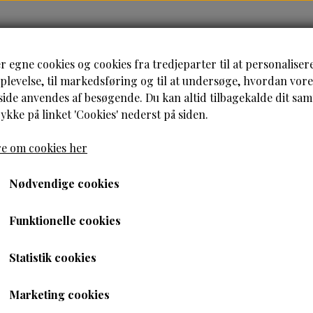
HJEM
HÅRPLEJE
HUDPLEJE
B
r egne cookies og cookies fra tredjeparter til at personaliser
levelse, til markedsføring og til at undersøge, hvordan vore
de anvendes af besøgende. Du kan altid tilbagekalde dit sa
rykke på linket 'Cookies' nederst på siden.
e om cookies her
ildrens Breathable Satin Bonnet
Nødvendige cookies
Magic-Childrens Breath
Funktionelle cookies
Pink
Statistik cookies
69,00 kr.
44,85 kr.
Marketing cookies