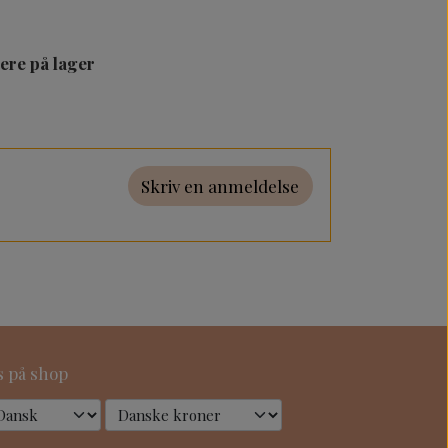
lere på lager
Skriv en anmeldelse
s på shop