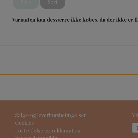
Pink
Sort
Varianten kan desværre ikke købes, da der ikke er f
e
Salgs-og leveringsbetingelser
Vi
Cookies
Fortrydelse og reklamation