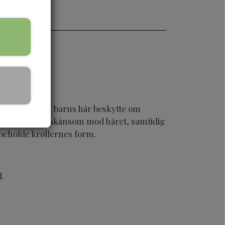
som holder dit barns hår beskytte om
eriale, som er skånsom mod håret, samtidig
ibeholde krøllernes form.
d.