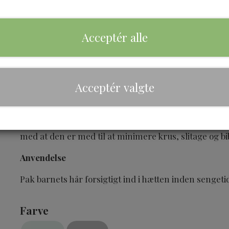
Acceptér alle
Brand
Magic
Acceptér valgte
Beskrivelse
Satin Bonnet Cap er en behagelig og perfekt hætte, 
natten. Denne hætte er lavet i super blødt satin mat
med at den er med til at minimere krus, slitage og b
Anvendelse
Pak barnets hår forsigtigt ind i hætten inden sengeti
Farve