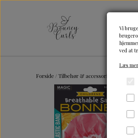
Vi bruge
brugerop
hjemmesi
ved at t
Læs mer
Forside
Tilbehør & accessories
Magic-Ch