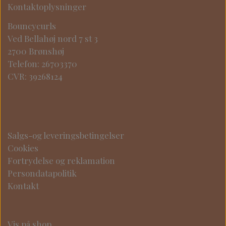
Kontaktoplysninger
Bouncycurls
Ved Bellahøj nord 7 st 3
2700 Brønshøj
Telefon: 26703370
CVR: 39268124
Salgs-og leveringsbetingelser
Cookies
Fortrydelse og reklamation
Persondatapolitik
Kontakt
Vis på shop