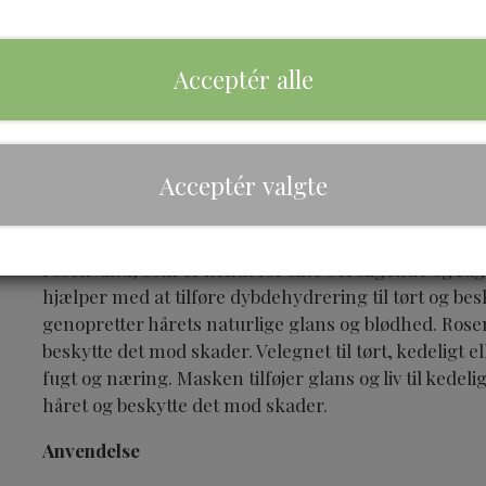
Acceptér alle
Brand
TGIN
Acceptér valgte
Beskrivelse
Rose Water Hydrating Hair Mask er en nærende og f
rosenvand, som er kendt for sine beroligende og f
hjælper med at tilføre dybdehydrering til tørt og be
genopretter hårets naturlige glans og blødhed. Rosen
beskytte det mod skader. Velegnet til tørt, kedeligt e
fugt og næring. Masken tilføjer glans og liv til kedel
håret og beskytte det mod skader.
Anvendelse