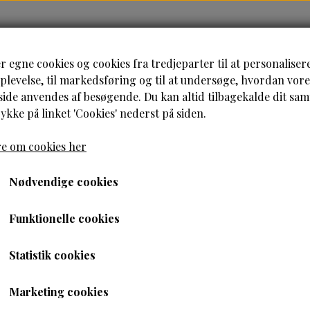
HJEM
HÅRPLEJE
HUDPLEJE
B
r egne cookies og cookies fra tredjeparter til at personaliser
levelse, til markedsføring og til at undersøge, hvordan vore
de anvendes af besøgende. Du kan altid tilbagekalde dit sa
rykke på linket 'Cookies' nederst på siden.
e om cookies her
 Hydrating Hair Mask 340 g
Nødvendige cookies
TGIN-Rose Water Hydrat
Funktionelle cookies
g
Statistik cookies
179,00 kr.
Marketing cookies
116,35 kr.