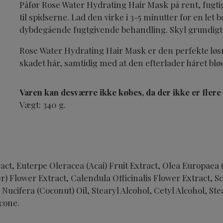
Påfør Rose Water Hydrating Hair Mask på rent, fugti
til spidserne. Lad den virke i 3-5 minutter for en let 
dybdegående fugtgivende behandling. Skyl grundigt 
Rose Water Hydrating Hair Mask er den perfekte løsning
skadet hår, samtidig med at den efterlader håret blø
Varen kan desværre ikke købes, da der ikke er flere
Vægt: 340 g.
act, Euterpe Oleracea (Acai) Fruit Extract, Olea Europaea (
) Flower Extract, Calendula Officinalis Flower Extract, Sc
s Nucifera (Coconut) Oil, Stearyl Alcohol, Cetyl Alcohol,
cone.