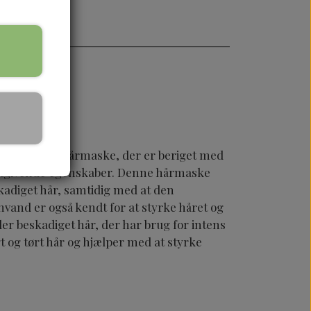
ugtgivende hårmaske, der er beriget med
ugtgivende egenskaber. Denne hårmaske
skadiget hår, samtidig med at den
vand er også kendt for at styrke håret og
ller beskadiget hår, der har brug for intens
igt og tørt hår og hjælper med at styrke