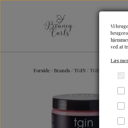
Vi bruge
brugerop
hjemmesi
ved at t
Læs mer
Forside
Brands
TGIN
TGIN-Rose Water