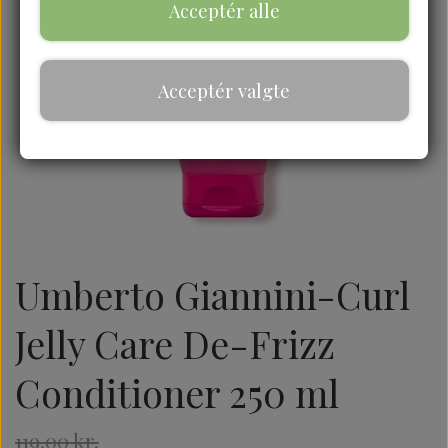
Acceptér alle
Acceptér valgte
Umberto Giannini-Curl
Jelly Care De-Frizz
Conditioner 250 ml
119,00 kr.