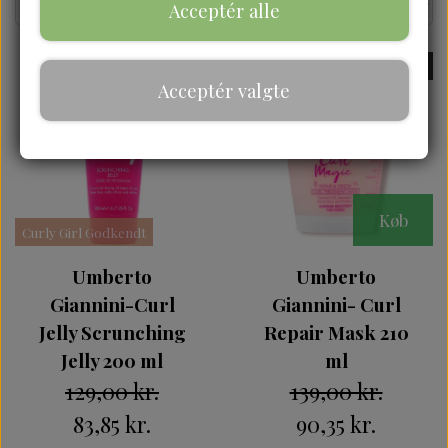
Acceptér alle
UDSOLGT
-35%
Acceptér valgte
Køb
Curly Girl Godkendt
Umberto
Umberto
Giannini-Curl
Giannini- Curl
Jelly Scrunching
Repair Mask 210
Jelly 200 ml
ml
129,00 kr.
139,00 kr.
83,85 kr.
90,35 kr.