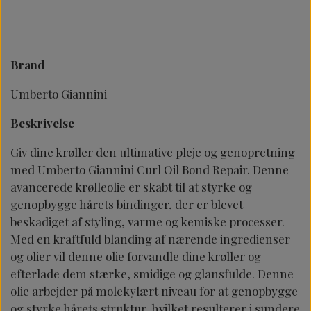
Brand
Umberto Giannini
Beskrivelse
Giv dine krøller den ultimative pleje og genopretning
med Umberto Giannini Curl Oil Bond Repair. Denne
avancerede krølleolie er skabt til at styrke og
genopbygge hårets bindinger, der er blevet
beskadiget af styling, varme og kemiske processer.
Med en kraftfuld blanding af nærende ingredienser
og olier vil denne olie forvandle dine krøller og
efterlade dem stærke, smidige og glansfulde. Denne
olie arbejder på molekylært niveau for at genopbygge
og styrke hårets struktur, hvilket resulterer i sundere