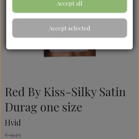
Accept all
Accept selected
Red By Kiss-Silky Satin
Durag one size
Hvid
€ 9,23